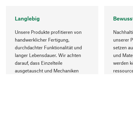
Langlebig
Bewuss
Unsere Produkte profitieren von
Nachhalti
handwerklicher Fertigung,
unserer 
durchdachter Funktionalität und
setzen au
langer Lebensdauer. Wir achten
und Mater
darauf, dass Einzelteile
werden kö
ausgetauscht und Mechaniken
ressourc
repariert werden können.
sozialver
Ihr Land
Deutschland