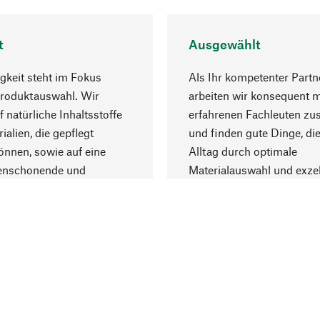
t
Ausgewählt
gkeit steht im Fokus
Als Ihr kompetenter Partn
Produktauswahl. Wir
arbeiten wir konsequent m
f natürliche Inhaltsstoffe
erfahrenen Fachleuten z
ialien, die gepflegt
und finden gute Dinge, die
nnen, sowie auf eine
Alltag durch optimale
enschonende und
Materialauswahl und exzel
trägliche Produktion.
Fertigung bereichern.