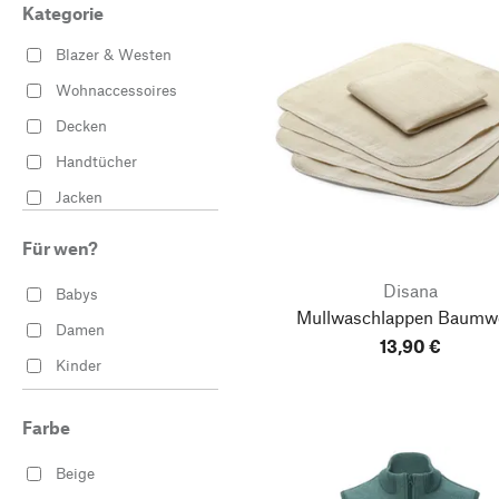
Kategorie
Blazer & Westen
Wohnaccessoires
Decken
Handtücher
Jacken
Kissenbezüge &
Für wen?
Sitzauflagen
Disana
Sitzauflagen
Babys
Mullwaschlappen Baumwo
Damen
13,90 €
Kinder
Farbe
Beige