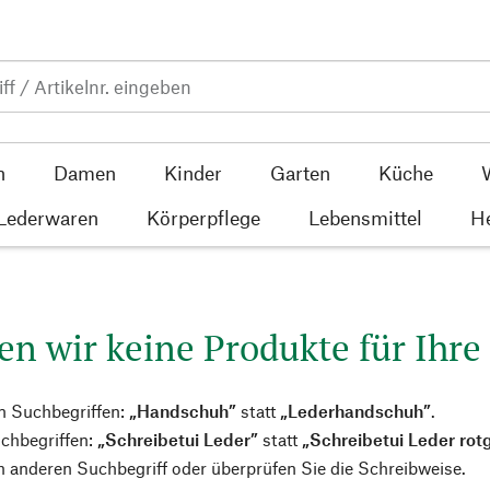
n
Damen
Kinder
Garten
Küche
 Lederwaren
Körperpflege
Lebensmittel
He
en wir keine Produkte für Ihre
n Suchbegriffen:
„Handschuh”
statt
„Lederhandschuh”
.
chbegriffen:
„Schreibetui Leder”
statt
„Schreibetui Leder rot
 anderen Suchbegriff oder überprüfen Sie die Schreibweise.