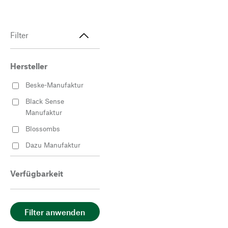
Filter
Hersteller
Beske-Manufaktur
Black Sense
Manufaktur
Blossombs
Dazu Manufaktur
DWM Deutsche
Weihnachtssterne
Verfügbarkeit
Manufaktur
Goldhelm
Schokoladen
Filter anwenden
Manufaktur