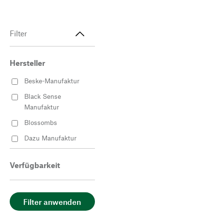
Filter
Hersteller
Beske-Manufaktur
Black Sense
Manufaktur
Blossombs
Dazu Manufaktur
DWM Deutsche
Weihnachtssterne
Verfügbarkeit
Manufaktur
Goldhelm
Schokoladen
Filter anwenden
Manufaktur