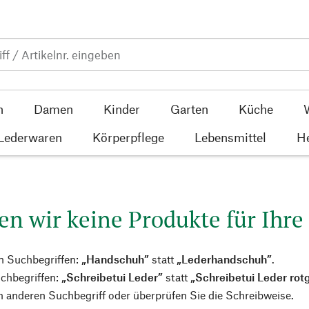
n
Damen
Kinder
Garten
Küche
 Lederwaren
Körperpflege
Lebensmittel
He
en wir keine Produkte für Ihre
n Suchbegriffen:
„Handschuh”
statt
„Lederhandschuh”
.
chbegriffen:
„Schreibetui Leder”
statt
„Schreibetui Leder rot
 anderen Suchbegriff oder überprüfen Sie die Schreibweise.