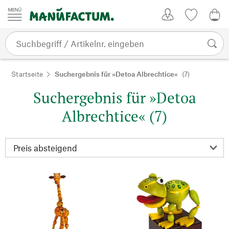
Zum Inhalt springen
Kundenkonto
Merkliste
0,0
Startseite
Suchergebnis für »Detoa Albrechtice«
(7)
Suchergebnis für »Detoa
Albrechtice« (7)