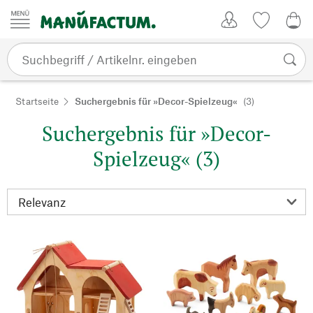
Zum Inhalt springen
Kundenkonto
Merkliste
0,0
Startseite
Suchergebnis für »Decor-Spielzeug«
(3)
Suchergebnis für »Decor-
Spielzeug« (3)