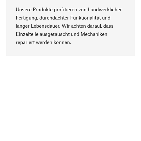
Unsere Produkte profitieren von handwerklicher
Fertigung, durchdachter Funktionalität und
langer Lebensdauer. Wir achten darauf, dass
Einzelteile ausgetauscht und Mechaniken
Nach oben
repariert werden können.
Bewusst
Nachhaltigkeit steht im Fokus unserer
Produktauswahl. Wir setzen auf natürliche
Inhaltsstoffe und Materialien, die gepflegt werden
können, sowie auf eine ressourcenschonende
und sozialverträgliche Produktion.