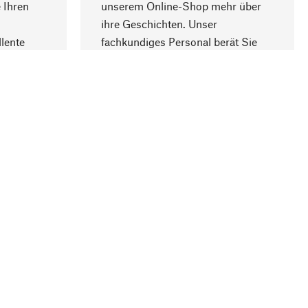
 Ihren
unserem Online-Shop mehr über
ihre Geschichten. Unser
lente
fachkundiges Personal berät Sie
gern.
lung
Unternehmen
Über Manufactum
Stellenangebote
Compliance