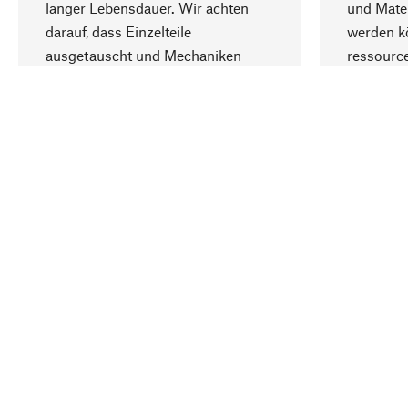
langer Lebensdauer. Wir achten
und Mater
darauf, dass Einzelteile
werden kö
ausgetauscht und Mechaniken
ressourc
repariert werden können.
sozialver
Ihr Land
Deutschland
Kontakt
Service
Gutsche
Bestellung, Service & Beratung
Newslet
02309 939050
Warenhä