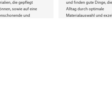
ialien, die gepflegt
und finden gute Dinge, die
nnen, sowie auf eine
Alltag durch optimale
enschonende und
Materialauswahl und exzel
trägliche Produktion.
Fertigung bereichern.
Lieferung & Zah
ine
Versandkosten
ter
Lieferung
user
Rechnung