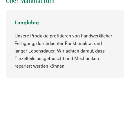
Über Manufactum
Langlebig
Unsere Produkte profitieren von handwerklicher
Fertigung, durchdachter Funktionalität und
langer Lebensdauer. Wir achten darauf, dass
Einzelteile ausgetauscht und Mechaniken
Nach oben
repariert werden können.
Bewusst
Nachhaltigkeit steht im Fokus unserer
Produktauswahl. Wir setzen auf natürliche
Inhaltsstoffe und Materialien, die gepflegt werden