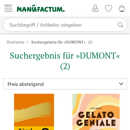
Zum Inhalt springen
Kundenkonto
Merkliste
0,0
Startseite
Suchergebnis für »DUMONT«
(2)
Suchergebnis für »DUMONT«
(2)