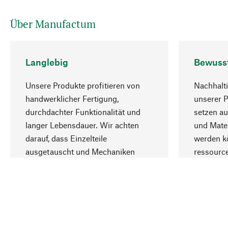
Über Manufactum
Langlebig
Bewuss
Unsere Produkte profitieren von
Nachhalti
handwerklicher Fertigung,
unserer 
durchdachter Funktionalität und
setzen au
langer Lebensdauer. Wir achten
und Mater
darauf, dass Einzelteile
werden kö
ausgetauscht und Mechaniken
ressourc
repariert werden können.
sozialver
Ihr Land