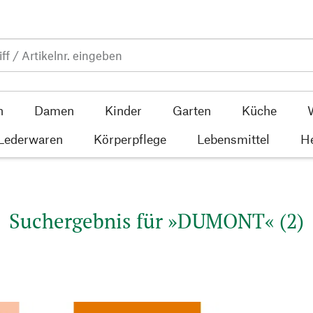
n
Damen
Kinder
Garten
Küche
 Lederwaren
Körperpflege
Lebensmittel
He
Suchergebnis für »DUMONT« (2)