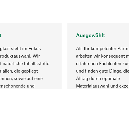
t
Ausgewählt
gkeit steht im Fokus
Als Ihr kompetenter Partn
Produktauswahl. Wir
arbeiten wir konsequent m
f natürliche Inhaltsstoffe
erfahrenen Fachleuten z
ialien, die gepflegt
und finden gute Dinge, die
nnen, sowie auf eine
Alltag durch optimale
enschonende und
Materialauswahl und exzel
trägliche Produktion.
Fertigung bereichern.