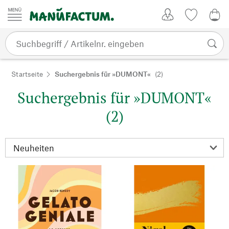
Zum Inhalt springen
Kundenkonto
Merkliste
0,0
Startseite
Suchergebnis für »DUMONT«
(2)
Suchergebnis für »DUMONT«
(2)