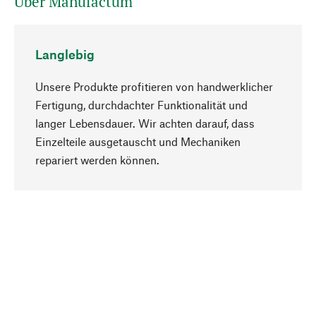
Über Manufactum
Langlebig
Unsere Produkte profitieren von handwerklicher
Fertigung, durchdachter Funktionalität und
langer Lebensdauer. Wir achten darauf, dass
Einzelteile ausgetauscht und Mechaniken
Nach oben
repariert werden können.
Bewusst
Nachhaltigkeit steht im Fokus unserer
Produktauswahl. Wir setzen auf natürliche
Inhaltsstoffe und Materialien, die gepflegt werden