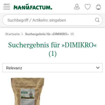
Zum Inhalt springen
Kundenkonto
Merkliste
0,0
Startseite
Suchergebnis für »DIMIKRO«
(1)
Suchergebnis für »DIMIKRO«
(1)