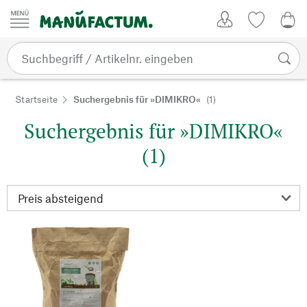
Zum Inhalt springen
Kundenkonto
Merkliste
0,0
Startseite
Suchergebnis für »DIMIKRO«
(1)
Suchergebnis für »DIMIKRO«
(1)