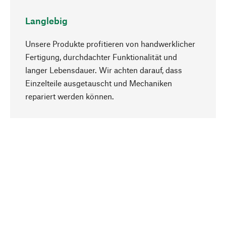
Langlebig
Unsere Produkte profitieren von handwerklicher
Fertigung, durchdachter Funktionalität und
langer Lebensdauer. Wir achten darauf, dass
Einzelteile ausgetauscht und Mechaniken
Nach oben
repariert werden können.
Bewusst
Nachhaltigkeit steht im Fokus unserer
Produktauswahl. Wir setzen auf natürliche
Inhaltsstoffe und Materialien, die gepflegt werden
können, sowie auf eine ressourcenschonende