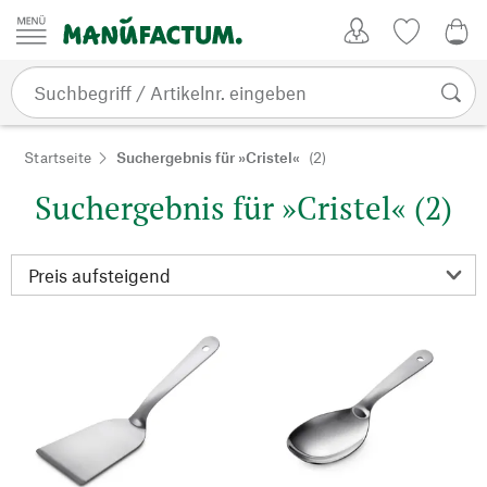
Zum Inhalt springen
Kundenkonto
Merkliste
0,0
Startseite
Suchergebnis für »Cristel«
(2)
Suchergebnis für »Cristel« (2)