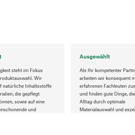
t
Ausgewählt
gkeit steht im Fokus
Als Ihr kompetenter Partn
Produktauswahl. Wir
arbeiten wir konsequent m
f natürliche Inhaltsstoffe
erfahrenen Fachleuten z
ialien, die gepflegt
und finden gute Dinge, die
nnen, sowie auf eine
Alltag durch optimale
enschonende und
Materialauswahl und exzel
trägliche Produktion.
Fertigung bereichern.