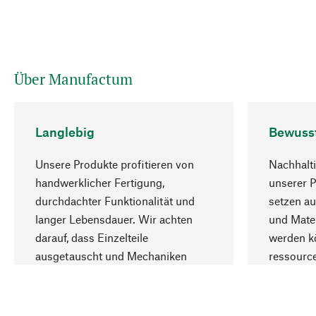
Über Manufactum
Langlebig
Bewuss
Unsere Produkte profitieren von
Nachhalti
handwerklicher Fertigung,
unserer 
durchdachter Funktionalität und
setzen au
langer Lebensdauer. Wir achten
und Mater
darauf, dass Einzelteile
werden kö
ausgetauscht und Mechaniken
ressourc
repariert werden können.
sozialver