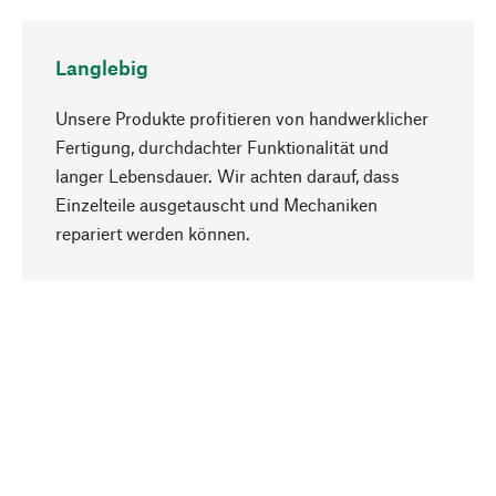
Langlebig
Unsere Produkte profitieren von handwerklicher
Fertigung, durchdachter Funktionalität und
langer Lebensdauer. Wir achten darauf, dass
Einzelteile ausgetauscht und Mechaniken
Nach oben
repariert werden können.
Bewusst
Nachhaltigkeit steht im Fokus unserer
Produktauswahl. Wir setzen auf natürliche
Inhaltsstoffe und Materialien, die gepflegt werden
können, sowie auf eine ressourcenschonende