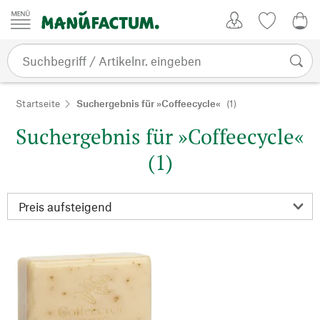
Zum Inhalt springen
Kundenkonto
Merkliste
0,0
Startseite
Suchergebnis für »Coffeecycle«
(1)
Suchergebnis für »Coffeecycle«
(1)