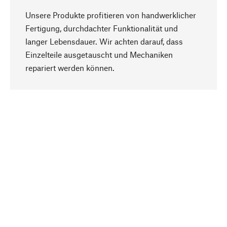
Unsere Produkte profitieren von handwerklicher
Fertigung, durchdachter Funktionalität und
langer Lebensdauer. Wir achten darauf, dass
Einzelteile ausgetauscht und Mechaniken
Nach oben
repariert werden können.
Bewusst
Nachhaltigkeit steht im Fokus unserer
Produktauswahl. Wir setzen auf natürliche
Inhaltsstoffe und Materialien, die gepflegt werden
können, sowie auf eine ressourcenschonende
und sozialverträgliche Produktion.