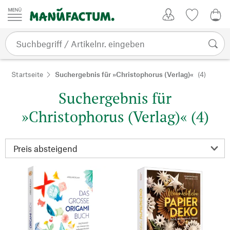
Zum Inhalt springen
Kundenkonto
Merkliste
0,0
Startseite
Suchergebnis für »Christophorus (Verlag)«
(4)
Suchergebnis für
»Christophorus (Verlag)« (4)