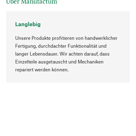
Über Manufactum
Langlebig
Unsere Produkte profitieren von handwerklicher
Fertigung, durchdachter Funktionalität und
langer Lebensdauer. Wir achten darauf, dass
Einzelteile ausgetauscht und Mechaniken
Nach oben
repariert werden können.
Bewusst
Nachhaltigkeit steht im Fokus unserer
Produktauswahl. Wir setzen auf natürliche
Inhaltsstoffe und Materialien, die gepflegt werden