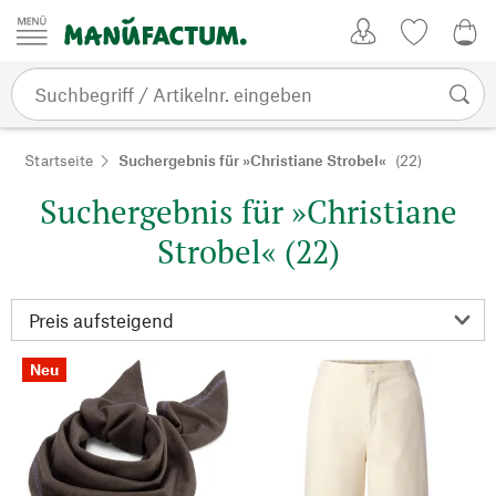
Zum Inhalt springen
Kundenkonto
Merkliste
0,0
Startseite
Suchergebnis für »Christiane Strobel«
(22)
Suchergebnis für »Christiane
Strobel« (22)
Neu