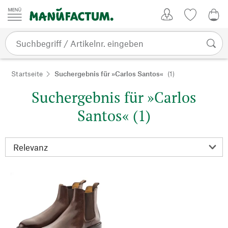
Zum Inhalt springen
Kundenkonto
Merkliste
0,0
Startseite
Suchergebnis für »Carlos Santos«
(1)
Suchergebnis für »Carlos
Santos« (1)