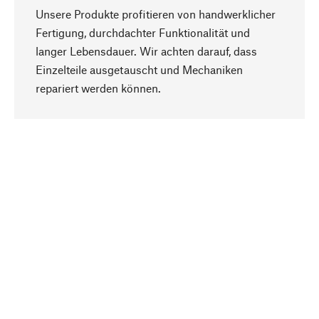
Unsere Produkte profitieren von handwerklicher
Fertigung, durchdachter Funktionalität und
langer Lebensdauer. Wir achten darauf, dass
Einzelteile ausgetauscht und Mechaniken
Nach oben
repariert werden können.
Bewusst
Nachhaltigkeit steht im Fokus unserer
Produktauswahl. Wir setzen auf natürliche
Inhaltsstoffe und Materialien, die gepflegt werden
können, sowie auf eine ressourcenschonende
und sozialverträgliche Produktion.