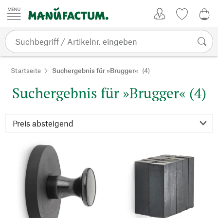
Zum Inhalt springen
Kundenkonto
Merkliste
0,0
Startseite
Suchergebnis für »Brugger«
(4)
Suchergebnis für »Brugger« (4)