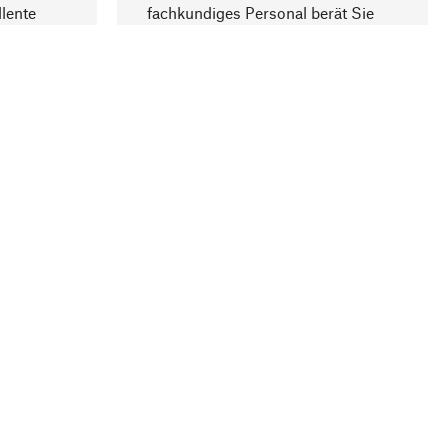
lente
fachkundiges Personal berät Sie
gern.
lung
Unternehmen
Über Manufactum
Stellenangebote
Compliance
Journal