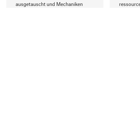
ausgetauscht und Mechaniken
ressourc
repariert werden können.
sozialver
Ihr Land
Deutschland
Kontakt
Service
Gutsche
Bestellung, Service & Beratung
Newslet
02309 939050
Warenhä
E-Mail-Kontakt:
info@manufactum.de
Veranst
Kontaktmöglichkeiten und Öffnungszeiten