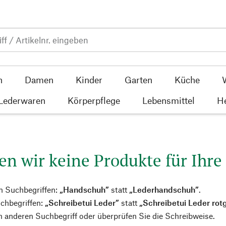
n
Damen
Kinder
Garten
Küche
 Lederwaren
Körperpflege
Lebensmittel
He
en wir keine Produkte für Ihre
n Suchbegriffen:
„Handschuh”
statt
„Lederhandschuh”
.
chbegriffen:
„Schreibetui Leder”
statt
„Schreibetui Leder rot
 anderen Suchbegriff oder überprüfen Sie die Schreibweise.