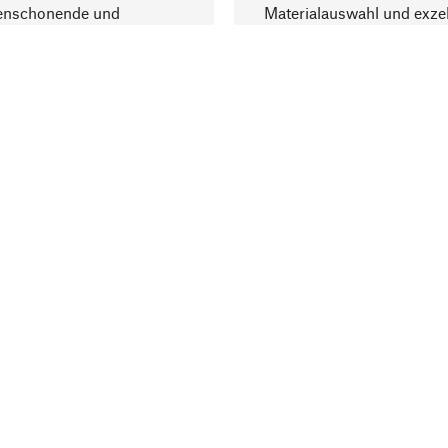
enschonende und
Materialauswahl und exzel
trägliche Produktion.
Fertigung bereichern.
Lieferung & Zah
ine
Versandkosten
ter
Lieferung
user
Rechnung
altungen
Bankeinzug