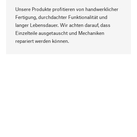
Unsere Produkte profitieren von handwerklicher
Fertigung, durchdachter Funktionalität und
langer Lebensdauer. Wir achten darauf, dass
Einzelteile ausgetauscht und Mechaniken
Nach oben
repariert werden können.
Bewusst
Nachhaltigkeit steht im Fokus unserer
Produktauswahl. Wir setzen auf natürliche
Inhaltsstoffe und Materialien, die gepflegt werden
können, sowie auf eine ressourcenschonende
und sozialverträgliche Produktion.