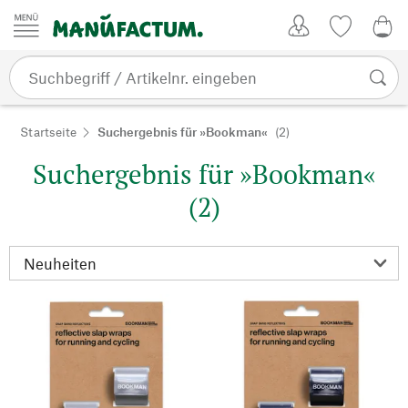
Zum Inhalt springen
Kundenkonto
Merkliste
0,0
Startseite
Suchergebnis für »Bookman«
(2)
Suchergebnis für »Bookman«
(2)