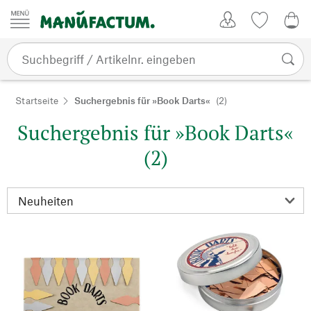
Zum Inhalt springen
Kundenkonto
Merkliste
0,0
Startseite
Suchergebnis für »Book Darts«
(2)
Suchergebnis für »Book Darts«
(2)