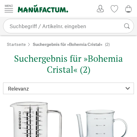
Zum Inhalt springen
Kundenkonto
Merkliste
0,0
Startseite
Suchergebnis für »Bohemia Cristal«
(2)
Suchergebnis für »Bohemia
Cristal« (2)