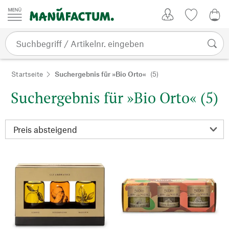
Zum Inhalt springen
Kundenkonto
Merkliste
0,0
Startseite
Suchergebnis für »Bio Orto«
(5)
Suchergebnis für »Bio Orto« (5)