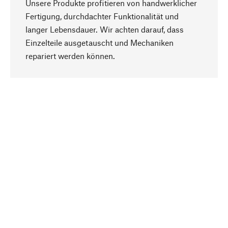
Unsere Produkte profitieren von handwerklicher
Fertigung, durchdachter Funktionalität und
langer Lebensdauer. Wir achten darauf, dass
Einzelteile ausgetauscht und Mechaniken
Nach oben
repariert werden können.
Bewusst
Nachhaltigkeit steht im Fokus unserer
Produktauswahl. Wir setzen auf natürliche
Inhaltsstoffe und Materialien, die gepflegt werden
können, sowie auf eine ressourcenschonende
und sozialverträgliche Produktion.