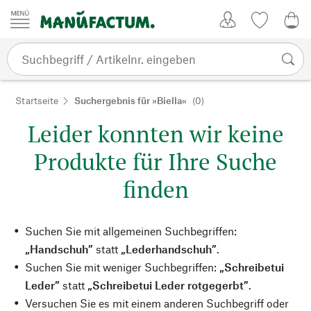
Zum Inhalt springen
Kundenkonto
Merkliste
0,0
Startseite
Suchergebnis für »Biella«
(0)
Leider konnten wir keine
Produkte für Ihre Suche
finden
Suchen Sie mit allgemeinen Suchbegriffen:
„Handschuh”
statt
„Lederhandschuh”
.
Suchen Sie mit weniger Suchbegriffen:
„Schreibetui
Leder”
statt
„Schreibetui Leder rotgegerbt”
.
Versuchen Sie es mit einem anderen Suchbegriff oder