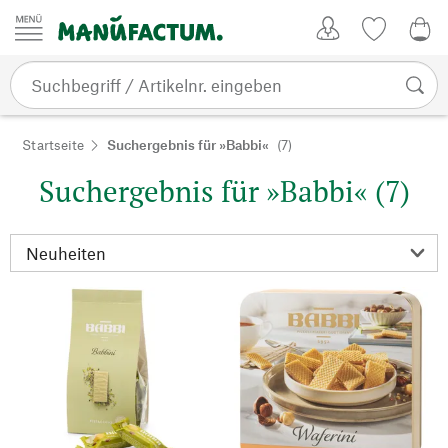
Zum Inhalt springen
Kundenkonto
Merkliste
0,0
Startseite
Suchergebnis für »Babbi«
(7)
Suchergebnis für »Babbi« (7)