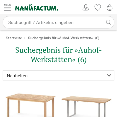
Zum Inhalt springen
Kundenkonto
Merkliste
0,0
Startseite
Suchergebnis für »Auhof-Werkstätten«
(6)
Suchergebnis für »Auhof-
Werkstätten« (6)