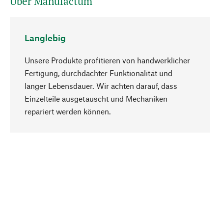
Über Manufactum
Langlebig
Unsere Produkte profitieren von handwerklicher
Fertigung, durchdachter Funktionalität und
langer Lebensdauer. Wir achten darauf, dass
Einzelteile ausgetauscht und Mechaniken
Nach oben
repariert werden können.
Bewusst
Nachhaltigkeit steht im Fokus unserer
Produktauswahl. Wir setzen auf natürliche
Inhaltsstoffe und Materialien, die gepflegt werden