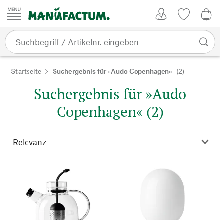
Zum Inhalt springen
Kundenkonto
Merkliste
0,0
Startseite
Suchergebnis für »Audo Copenhagen«
(2)
Suchergebnis für »Audo
Copenhagen« (2)