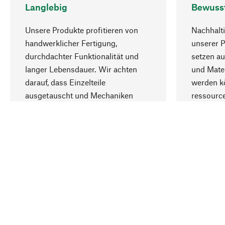
Langlebig
Bewuss
Unsere Produkte profitieren von
Nachhalti
handwerklicher Fertigung,
unserer 
durchdachter Funktionalität und
setzen au
langer Lebensdauer. Wir achten
und Mater
darauf, dass Einzelteile
werden kö
ausgetauscht und Mechaniken
ressourc
repariert werden können.
sozialver
Ihr Land
Deutschland
Kontakt
Service