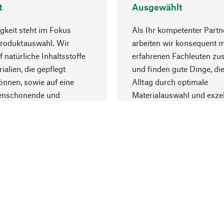
t
Ausgewählt
gkeit steht im Fokus
Als Ihr kompetenter Partn
Produktauswahl. Wir
arbeiten wir konsequent m
f natürliche Inhaltsstoffe
erfahrenen Fachleuten z
ialien, die gepflegt
und finden gute Dinge, die
nnen, sowie auf eine
Alltag durch optimale
enschonende und
Materialauswahl und exzel
trägliche Produktion.
Fertigung bereichern.
Lieferung & Zah