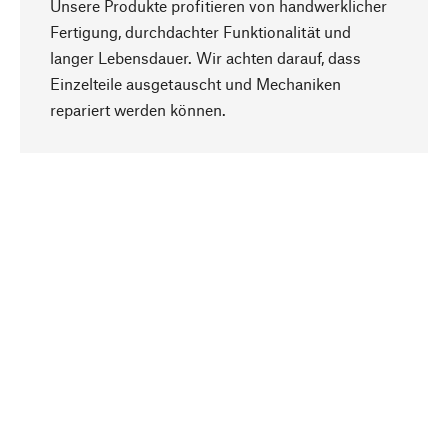
Unsere Produkte profitieren von handwerklicher
Fertigung, durchdachter Funktionalität und
langer Lebensdauer. Wir achten darauf, dass
Einzelteile ausgetauscht und Mechaniken
Nach oben
repariert werden können.
Bewusst
Nachhaltigkeit steht im Fokus unserer
Produktauswahl. Wir setzen auf natürliche
Inhaltsstoffe und Materialien, die gepflegt werden
können, sowie auf eine ressourcenschonende
und sozialverträgliche Produktion.