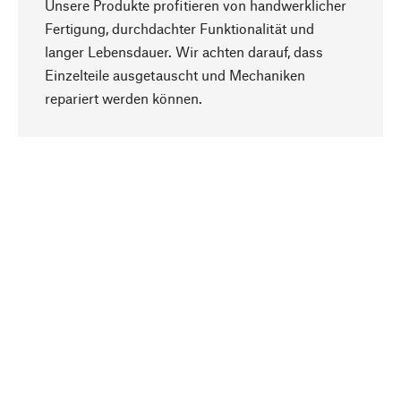
Unsere Produkte profitieren von handwerklicher
Fertigung, durchdachter Funktionalität und
langer Lebensdauer. Wir achten darauf, dass
Einzelteile ausgetauscht und Mechaniken
Nach oben
repariert werden können.
Bewusst
Nachhaltigkeit steht im Fokus unserer
Produktauswahl. Wir setzen auf natürliche
Inhaltsstoffe und Materialien, die gepflegt werden
können, sowie auf eine ressourcenschonende
und sozialverträgliche Produktion.