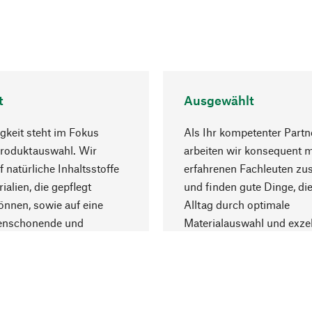
t
Ausgewählt
gkeit steht im Fokus
Als Ihr kompetenter Partn
Produktauswahl. Wir
arbeiten wir konsequent m
f natürliche Inhaltsstoffe
erfahrenen Fachleuten z
ialien, die gepflegt
und finden gute Dinge, die
nnen, sowie auf eine
Alltag durch optimale
enschonende und
Materialauswahl und exzel
trägliche Produktion.
Fertigung bereichern.