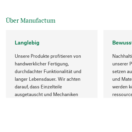
Über Manufactum
Langlebig
Bewuss
Unsere Produkte profitieren von
Nachhalti
handwerklicher Fertigung,
unserer 
durchdachter Funktionalität und
setzen au
langer Lebensdauer. Wir achten
und Mater
darauf, dass Einzelteile
werden kö
ausgetauscht und Mechaniken
ressourc
repariert werden können.
sozialver