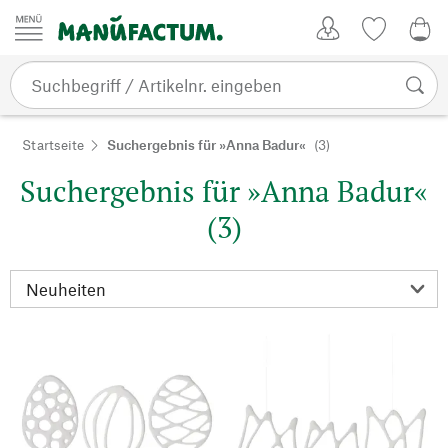
Zum Inhalt springen
Kundenkonto
Merkliste
0,0
Startseite
Suchergebnis für »Anna Badur«
(3)
Suchergebnis für »Anna Badur«
(3)