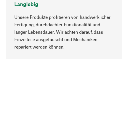
Langlebig
Unsere Produkte profitieren von handwerklicher
Fertigung, durchdachter Funktionalität und
langer Lebensdauer. Wir achten darauf, dass
Einzelteile ausgetauscht und Mechaniken
Nach oben
repariert werden können.
Bewusst
Nachhaltigkeit steht im Fokus unserer
Produktauswahl. Wir setzen auf natürliche
Inhaltsstoffe und Materialien, die gepflegt werden
können, sowie auf eine ressourcenschonende
und sozialverträgliche Produktion.