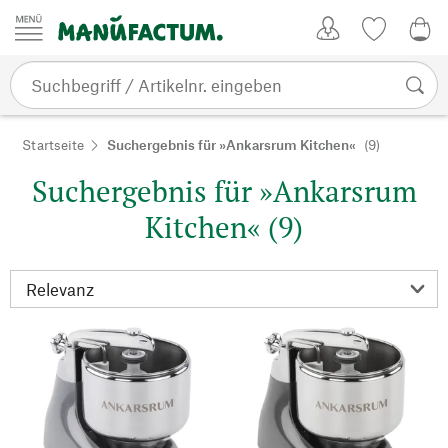
Zum Inhalt springen
Kundenkonto
Merkliste
0,0
Startseite
Suchergebnis für »Ankarsrum Kitchen«
(9)
Suchergebnis für »Ankarsrum
Kitchen« (9)