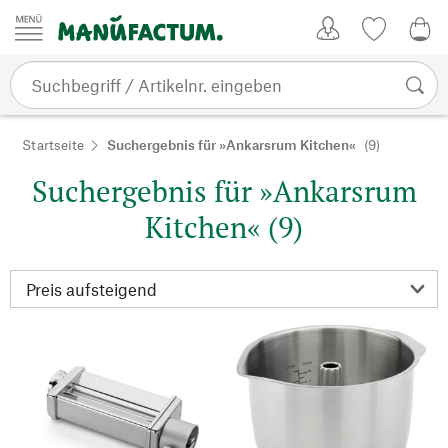
Zum Inhalt springen
Kundenkonto
Merkliste
0,0
Startseite
Suchergebnis für »Ankarsrum Kitchen«
(9)
Suchergebnis für »Ankarsrum
Kitchen« (9)