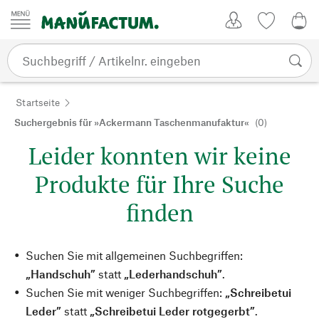
Zum Inhalt springen
Kundenkonto
Merkliste
0,0
Startseite
Suchergebnis für »Ackermann Taschenmanufaktur«
(0)
Leider konnten wir keine
Produkte für Ihre Suche
finden
Suchen Sie mit allgemeinen Suchbegriffen:
„Handschuh”
statt
„Lederhandschuh”
.
Suchen Sie mit weniger Suchbegriffen:
„Schreibetui
Leder”
statt
„Schreibetui Leder rotgegerbt”
.