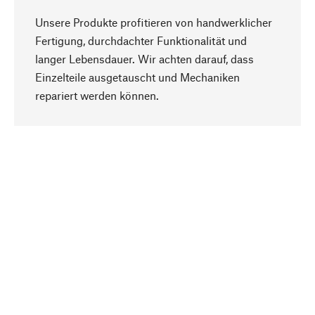
Unsere Produkte profitieren von handwerklicher
Fertigung, durchdachter Funktionalität und
langer Lebensdauer. Wir achten darauf, dass
Einzelteile ausgetauscht und Mechaniken
Nach oben
repariert werden können.
Bewusst
Nachhaltigkeit steht im Fokus unserer
Produktauswahl. Wir setzen auf natürliche
Inhaltsstoffe und Materialien, die gepflegt werden
können, sowie auf eine ressourcenschonende
und sozialverträgliche Produktion.