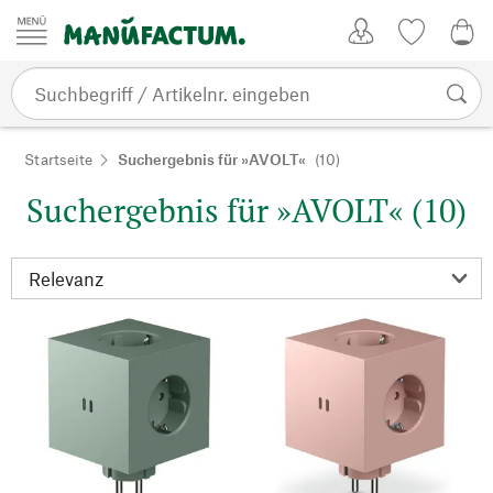
Zum Inhalt springen
Kundenkonto
Merkliste
0,0
Startseite
Suchergebnis für »AVOLT«
(10)
Suchergebnis für »AVOLT« (10)