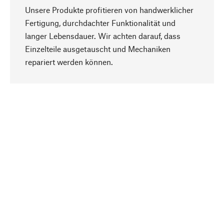
Unsere Produkte profitieren von handwerklicher
Fertigung, durchdachter Funktionalität und
langer Lebensdauer. Wir achten darauf, dass
Einzelteile ausgetauscht und Mechaniken
Nach oben
repariert werden können.
Bewusst
Nachhaltigkeit steht im Fokus unserer
Produktauswahl. Wir setzen auf natürliche
Inhaltsstoffe und Materialien, die gepflegt werden
können, sowie auf eine ressourcenschonende
und sozialverträgliche Produktion.