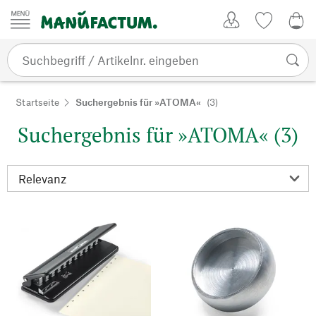
Zum Inhalt springen
Kundenkonto
Merkliste
0,0
Startseite
Suchergebnis für »ATOMA«
(3)
Suchergebnis für »ATOMA« (3)