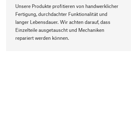
Unsere Produkte profitieren von handwerklicher
Fertigung, durchdachter Funktionalität und
langer Lebensdauer. Wir achten darauf, dass
Einzelteile ausgetauscht und Mechaniken
Nach oben
repariert werden können.
Bewusst
Nachhaltigkeit steht im Fokus unserer
Produktauswahl. Wir setzen auf natürliche
Inhaltsstoffe und Materialien, die gepflegt werden
können, sowie auf eine ressourcenschonende
und sozialverträgliche Produktion.