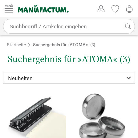
Zum Inhalt springen
Kundenkonto
Merkliste
0,0
Startseite
Suchergebnis für »ATOMA«
(3)
Suchergebnis für »ATOMA« (3)