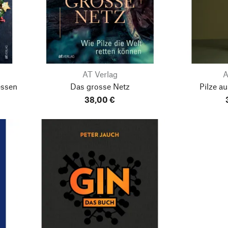
AT Verlag
A
essen
Das grosse Netz
Pilze a
38,00 €