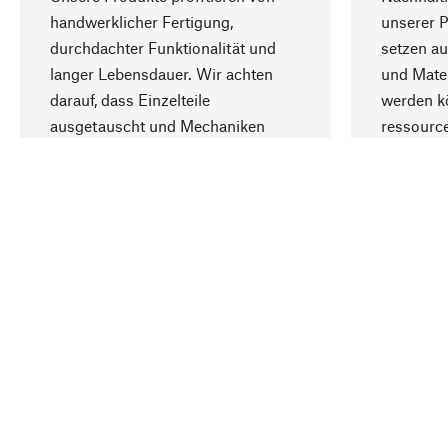
handwerklicher Fertigung,
unserer 
durchdachter Funktionalität und
setzen au
langer Lebensdauer. Wir achten
und Mater
darauf, dass Einzelteile
werden kö
ausgetauscht und Mechaniken
ressourc
repariert werden können.
sozialver
Ihr Land
Deutschland
Kontakt
Service
Gutsche
Bestellung, Service & Beratung