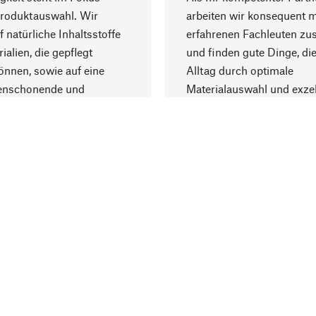
Produktauswahl. Wir
arbeiten wir konsequent m
f natürliche Inhaltsstoffe
erfahrenen Fachleuten z
ialien, die gepflegt
und finden gute Dinge, die
nnen, sowie auf eine
Alltag durch optimale
enschonende und
Materialauswahl und exzel
trägliche Produktion.
Fertigung bereichern.
Lieferung & Zah
ine
Versandkosten