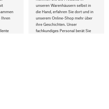
it
unseren Warenhäusern selbst in
usammen
die Hand, erfahren Sie dort und in
Nach oben
 Ihren
unserem Online-Shop mehr über
ihre Geschichten. Unser
lente
fachkundiges Personal berät Sie
gern.
lung
Unternehmen
Über Manufactum