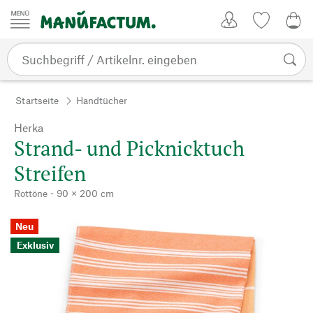
Zum Inhalt springen
Kundenkonto
Merkliste
0,0
Startseite
Handtücher
Herka
Strand- und Picknicktuch
Streifen
Rottöne - 90 × 200 cm
Neu
Exklusiv