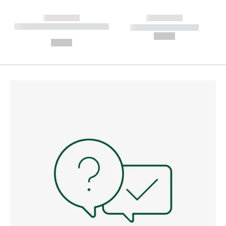
------------
------------
----------- ----------- --------
----------- -----------
---
--,-- €
--,-- €