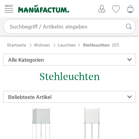
Zum Inhalt springen
Kundenkonto
Merkliste
0,0
Startseite
Wohnen
Leuchten
Stehleuchten
(37)
Stehleuchten