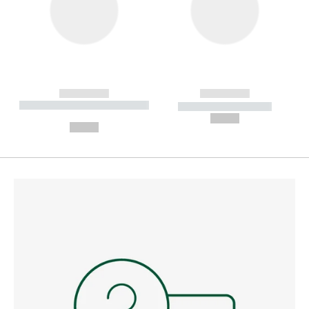
------------
------------
----------- ----------- --------
----------- -----------
---
--,-- €
--,-- €