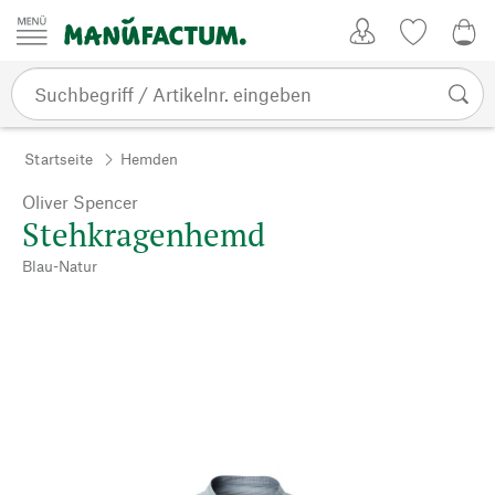
Zum Inhalt springen
Kundenkonto
Merkliste
0,0
Startseite
Hemden
Oliver Spencer
Stehkragenhemd
Blau-Natur