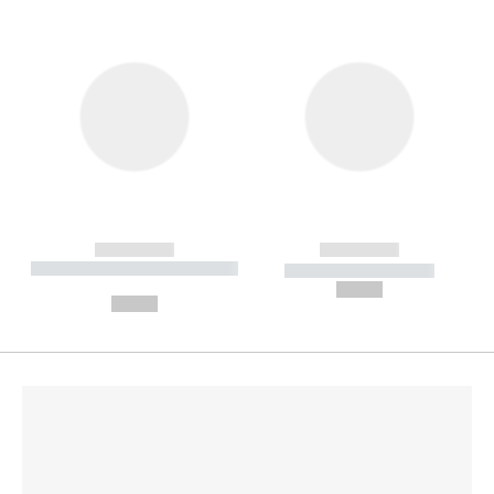
------------
------------
----------- ----------- --------
----------- -----------
---
--,-- €
--,-- €