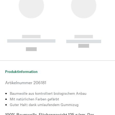
------------
------------
----------- ----------- --------
----------- -----------
---
--,-- €
--,-- €
Produktinformation
Artikelnummer
206181
Baumwolle aus kontrolliert biologischem Anbau
Mit natürlichen Farben gefärbt
Guter Halt: dank umlaufendem Gummizug
100% Baumwolle. Flächengewicht 125 g/qm. Der