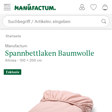
Zum Inhalt springen
Kundenkonto
Merkliste
0,0
Startseite
Manufactum
Spannbettlaken Baumwolle
Altrosa - 100 × 200 cm
Exklusiv