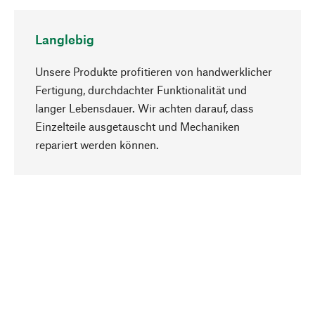
Langlebig
Unsere Produkte profitieren von handwerklicher
Fertigung, durchdachter Funktionalität und
langer Lebensdauer. Wir achten darauf, dass
Einzelteile ausgetauscht und Mechaniken
Nach oben
repariert werden können.
Bewusst
Nachhaltigkeit steht im Fokus unserer
Produktauswahl. Wir setzen auf natürliche
Inhaltsstoffe und Materialien, die gepflegt werden
können, sowie auf eine ressourcenschonende