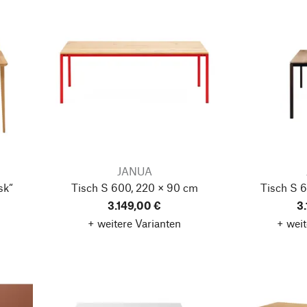
JANUA
sk“
Tisch S 600, 220 × 90 cm
Tisch S 
3.149,00 €
3
+ weitere Varianten
+ weit