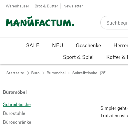
Zum Inhalt springen
Warenhäuser
Brot & Butter
Newsletter
SALE
NEU
Geschenke
Herre
Sport & Spiel
Koffer &
Startseite
Büro
Büromöbel
Schreibtische
(25)
Büromöbel
Schreibtische
Simpler geht e
Bürostühle
Trotzdem ist 
Büroschränke