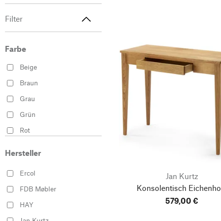
Filter
Farbe
Beige
Braun
Grau
Grün
Rot
Schwarz
Hersteller
Violett
Ercol
Jan Kurtz
Weiß
Konsolentisch Eichenho
FDB Møbler
579,00 €
HAY
Jan Kurtz