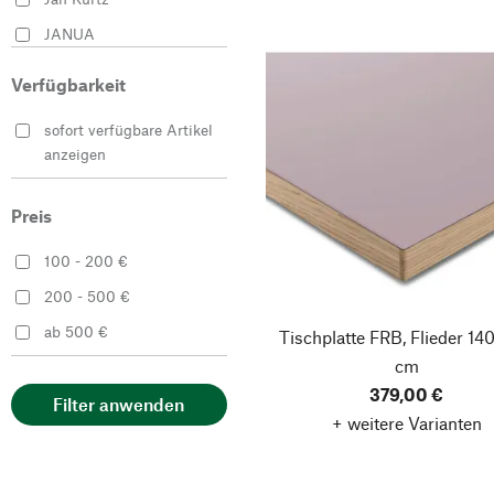
JANUA
MAGAZIN
Verfügbarkeit
Müller Möbelfabrikation
sofort verfügbare Artikel
Müller
anzeigen
Möbelwerkstätten
Nussbaumer
Preis
Richard Lampert
100 - 200 €
200 - 500 €
ab 500 €
Tischplatte FRB, Flieder
140
cm
379,00 €
Filter anwenden
+ weitere Varianten