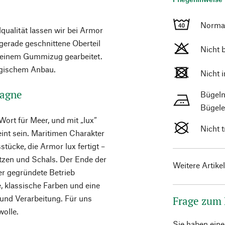
Norma
ualität lassen wir bei Armor
gerade geschnittene Oberteil
Nicht 
t einem Gummizug gearbeitet.
ogischem Anbau.
Nicht 
tagne
Bügeln
Bügele
Wort für Meer, und mit „lux“
Nicht 
int sein. Maritimen Charakter
stücke, die Armor lux fertigt –
ützen und Schals. Der Ende der
Weitere Artike
r gegründete Betrieb
, klassische Farben und eine
und Verarbeitung. Für uns
Frage zum
wolle.
Sie haben ein