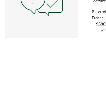
Service
Sie erre
Freitag
9390
in