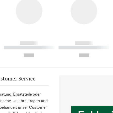
------------
------------
----------- ----------- ----------
----------- ----------- ----------
-
-
--,-- €
--,-- €
stomer Service
atung, Ersatzteile oder
sche - all Ihre Fragen und
 behandelt unser Customer