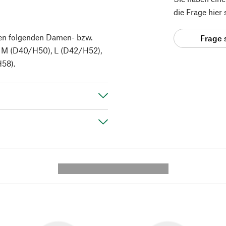
die Frage hier
en folgenden Damen- bzw.
Frage 
 M (D40/H50), L (D42/H52),
58).
---------- --------------