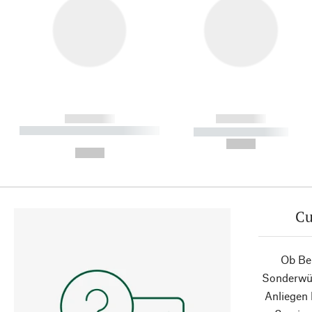
------------
------------
----------- ----------- ----------
----------- -----------
-
--,-- €
--,-- €
Cu
Ob Ber
Sonderwün
Anliegen