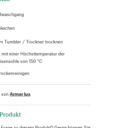
lwaschgang
bleichen
im Tumbler / Trockner trocknen
 mit einer Höchsttemperatur der
isensohle von 150 °C
trockenreinigen
l von
Armor lux
 Produkt
e Frage zu diesem Produkt? Gerne können Sie