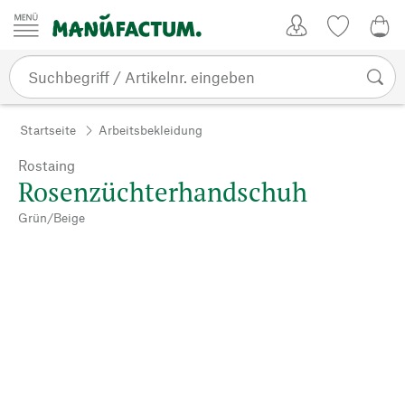
Zum Inhalt springen
Kundenkonto
Merkliste
0,0
Startseite
Arbeitsbekleidung
Rostaing
Rosenzüchterhandschuh
Grün/Beige