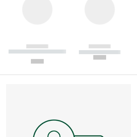
------------
------------
----------- ----------- --------
----------- -----------
---
--,-- €
--,-- €