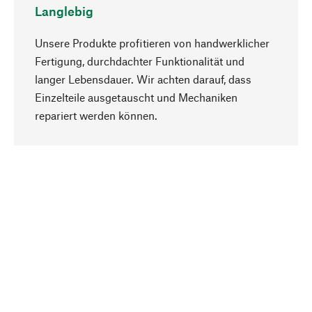
Langlebig
Unsere Produkte profitieren von handwerklicher
Fertigung, durchdachter Funktionalität und
langer Lebensdauer. Wir achten darauf, dass
Einzelteile ausgetauscht und Mechaniken
Nach oben
repariert werden können.
Bewusst
Nachhaltigkeit steht im Fokus unserer
Produktauswahl. Wir setzen auf natürliche
Inhaltsstoffe und Materialien, die gepflegt werden
können, sowie auf eine ressourcenschonende
und sozialverträgliche Produktion.