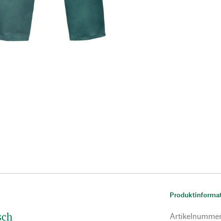
Produktinforma
sch
Artikelnumme