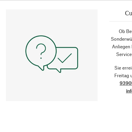
Cu
Ob Ber
Sonderwün
Anliegen
Service
Sie erre
Freitag
9390
in