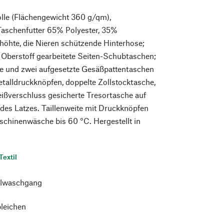
e (Flächengewicht 360 g/qm),
Taschenfutter 65% Polyester, 35%
höhte, die Nieren schützende Hinterhose;
 Oberstoff gearbeitete Seiten-Schubtaschen;
he und zwei aufgesetzte Gesäßpattentaschen
etalldruckknöpfen, doppelte Zollstocktasche,
eißverschluss gesicherte Tresortasche auf
 des Latzes. Taillenweite mit Druckknöpfen
aschinenwäsche bis 60 °C. Hergestellt in
Textil
lwaschgang
bleichen