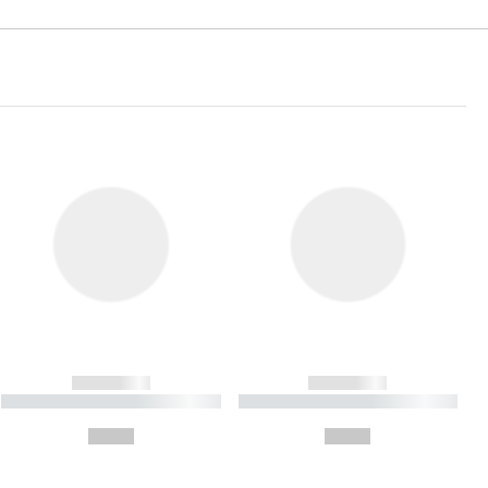
------------
------------
----------- ----------- ----------
----------- ----------- ----------
- -----------
-
--,-- €
--,-- €