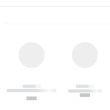
------------
------------
----------- ----------- ----------
----------- -----------
-
--,-- €
--,-- €