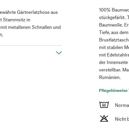
100% Baumwoll
bewährte Gärtnerlatzhose aus
stückgefärbt. 
t Stammsitz in
Baumwolle. Er
 mit metallenen Schnallen und
Tiefe, aus dem
t.
Brustlatztasc
mit stabilen M
mit Edelstahlr
der Innenseite
verstellbar. M
Rumänien.
Pflegehinweise 
Norma
Nicht 